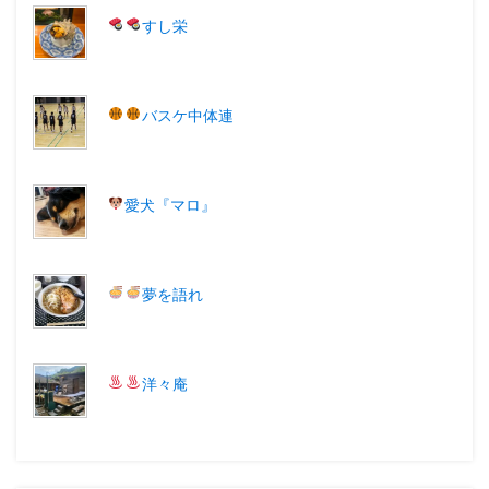
すし栄
バスケ中体連
愛犬『マロ
』
夢を語れ
洋々庵