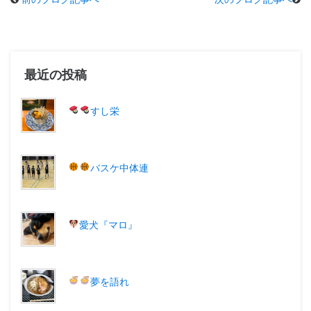
最近の投稿
すし栄
バスケ中体連
愛犬『マロ
』
夢を語れ